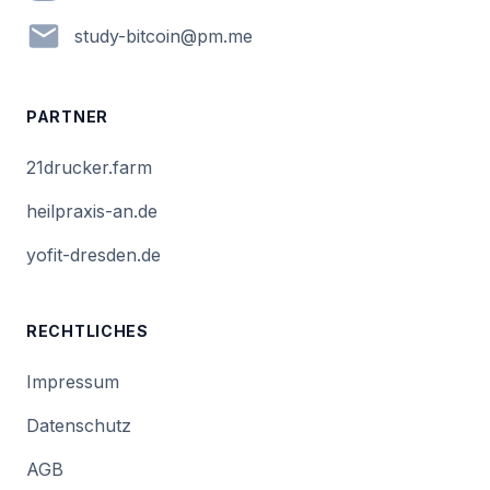
em.mp@nioctib-yduts
PARTNER
21drucker.farm
heilpraxis-an.de
yofit-dresden.de
RECHTLICHES
Impressum
Datenschutz
AGB