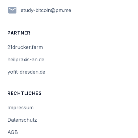
em.mp@nioctib-yduts
PARTNER
21drucker.farm
heilpraxis-an.de
yofit-dresden.de
RECHTLICHES
Impressum
Datenschutz
AGB