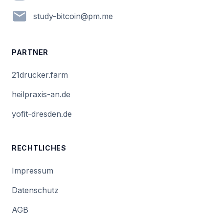
em.mp@nioctib-yduts
PARTNER
21drucker.farm
heilpraxis-an.de
yofit-dresden.de
RECHTLICHES
Impressum
Datenschutz
AGB