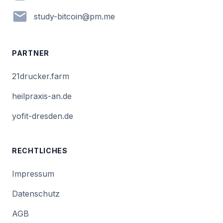
em.mp@nioctib-yduts
PARTNER
21drucker.farm
heilpraxis-an.de
yofit-dresden.de
RECHTLICHES
Impressum
Datenschutz
AGB