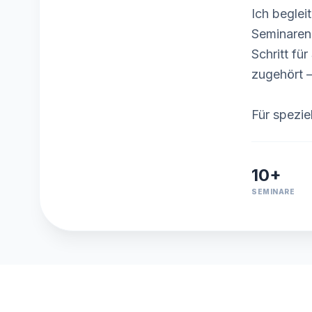
Ich beglei
Seminaren 
Schritt fü
zugehört –
Für spezie
10+
SEMINARE