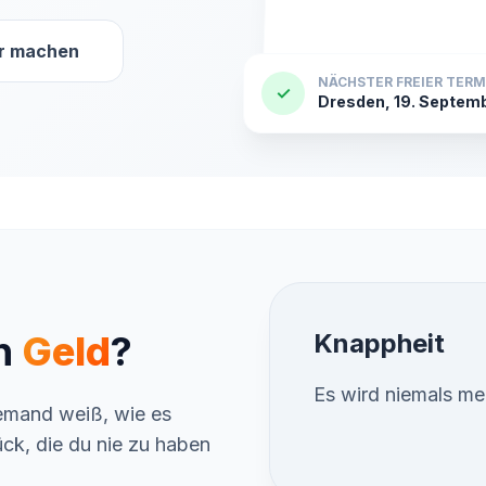
r machen
NÄCHSTER FREIER TERM
✓
Dresden, 19. Septem
in
Geld
?
Erfinder
Der Erfinder von B
jemand weiß, wie es
Nakamoto.
rück, die du nie zu haben