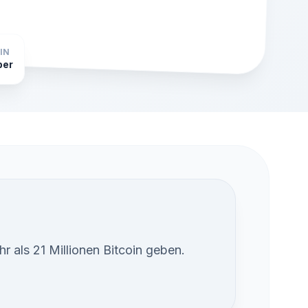
IN
ber
itcoin nutzt das Pseudonym Satoshi